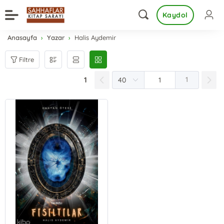
Kaydol
Anasayfa
Yazar
Halis Aydemir
Filtre
1
1