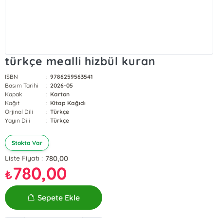
türkçe mealli hizbül kuran
ISBN
:
9786259563541
Basım Tarihi
:
2026-05
Kapak
:
Karton
Kağıt
:
Kitap Kağıdı
Orjinal Dili
:
Türkçe
Yayın Dili
:
Türkçe
Stokta Var
780,00
Liste Fiyatı :
780,00
₺
Sepete Ekle