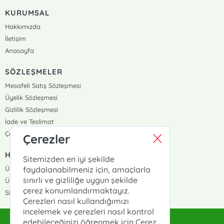
KURUMSAL
Hakkımızda
İletişim
Anasayfa
SÖZLEŞMELER
Mesafeli Satış Sözleşmesi
Üyelik Sözleşmesi
Gizlilik Sözleşmesi
İade ve Teslimat
Çerez Politikası
Çerezler
HIZLI ERİŞİM
Sitemizden en iyi şekilde
Üye Ol
faydalanabilmeniz için, amaçlarla
sınırlı ve gizliliğe uygun şekilde
Üye Giriş
çerez konumlandırmaktayız.
Sipariş Takip
Çerezleri nasıl kullandığımızı
incelemek ve çerezleri nasıl kontrol
edebileceğinizi öğrenmek için Çerez
sahhaflar@sahhaflar.com