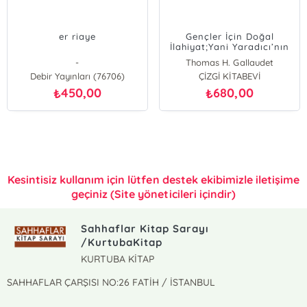
er riaye
Gençler İçin Doğal
İlahiyat;Yani Yaradıcı’nın
Varlığına Mahlukattan
-
Thomas H. Gallaudet
İspatlar
Debir Yayınları (76706)
ÇİZGİ KİTABEVİ
450,00
680,00
₺
₺
Kesintisiz kullanım için lütfen destek ekibimizle iletişime
geçiniz (Site yöneticileri içindir)
Sahhaflar Kitap Sarayı
/KurtubaKitap
KURTUBA KİTAP
SAHHAFLAR ÇARŞISI NO:26 FATİH / İSTANBUL