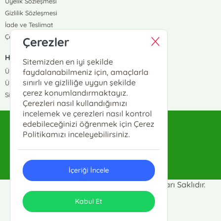
Üyelik Sözleşmesi
Gizlilik Sözleşmesi
İade ve Teslimat
Çerez Politikası
Çerezler
HIZLI ERİŞİM
Sitemizden en iyi şekilde
Üye Ol
faydalanabilmeniz için, amaçlarla
sınırlı ve gizliliğe uygun şekilde
Üye Giriş
çerez konumlandırmaktayız.
Sipariş Takip
Çerezleri nasıl kullandığımızı
incelemek ve çerezleri nasıl kontrol
edebileceğinizi öğrenmek için Çerez
sahhaflar@sahhaflar.com
Politikamızı inceleyebilirsiniz.
0(212)512-62-63
İçeriği İncele
Sahhaflar Kitap Sarayı © 2025 Tüm Hakları Saklıdır.
ONSO
Tasarım & Uygulama
Kabul Et