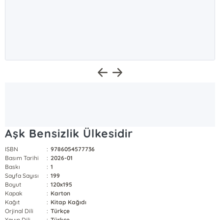
Aşk Bensizlik Ülkesidir
ISBN
:
9786054577736
Basım Tarihi
:
2026-01
Baskı
:
1
Sayfa Sayısı
:
199
Boyut
:
120x195
Kapak
:
Karton
Kağıt
:
Kitap Kağıdı
Orjinal Dili
:
Türkçe
Yayın Dili
:
Türkçe