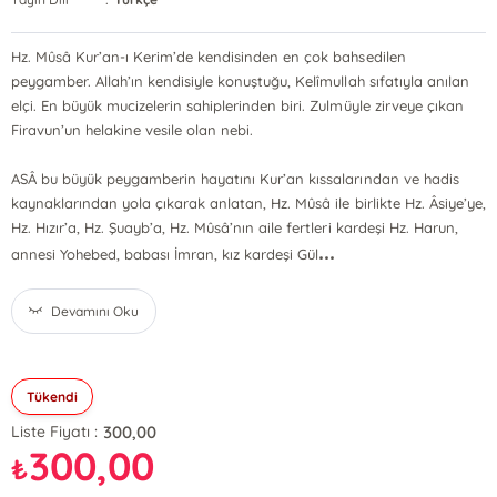
Hz. Mûsâ Kur’an-ı Kerim’de kendisinden en çok bahsedilen
peygamber. Allah’ın kendisiyle konuştuğu, Kelîmullah sıfatıyla anılan
elçi. En büyük mucizelerin sahiplerinden biri. Zulmüyle zirveye çıkan
Firavun’un helakine vesile olan nebi.
ASÂ bu büyük peygamberin hayatını Kur’an kıssalarından ve hadis
kaynaklarından yola çıkarak anlatan, Hz. Mûsâ ile birlikte Hz. Âsiye’ye,
Hz. Hızır’a, Hz. Şuayb’a, Hz. Mûsâ’nın aile fertleri kardeşi Hz. Harun,
...
annesi Yohebed, babası İmran, kız kardeşi Gül
Devamını Oku
Tükendi
300,00
Liste Fiyatı :
300,00
₺