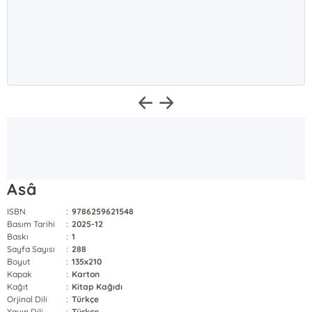
Asâ
ISBN
:
9786259621548
Basım Tarihi
:
2025-12
Baskı
:
1
Sayfa Sayısı
:
288
Boyut
:
135x210
Kapak
:
Karton
Kağıt
:
Kitap Kağıdı
Orjinal Dili
:
Türkçe
Yayın Dili
:
Türkçe