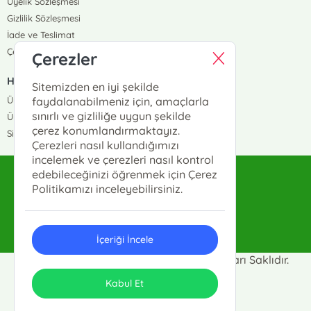
Üyelik Sözleşmesi
Gizlilik Sözleşmesi
İade ve Teslimat
Çerez Politikası
Çerezler
HIZLI ERİŞİM
Sitemizden en iyi şekilde
Üye Ol
faydalanabilmeniz için, amaçlarla
sınırlı ve gizliliğe uygun şekilde
Üye Giriş
çerez konumlandırmaktayız.
Sipariş Takip
Çerezleri nasıl kullandığımızı
incelemek ve çerezleri nasıl kontrol
edebileceğinizi öğrenmek için Çerez
sahhaflar@sahhaflar.com
Politikamızı inceleyebilirsiniz.
0(212)512-62-63
İçeriği İncele
Sahhaflar Kitap Sarayı © 2025 Tüm Hakları Saklıdır.
ONSO
Tasarım & Uygulama
Kabul Et