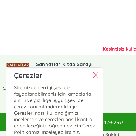
Kesintisiz kull
Sahhaflar Kitap Sarayı
/KurtubaKitap
Çerezler
KURTUBA KİTAP
Sitemizden en iyi şekilde
SAHHAFLAR ÇARŞISI NO:26 FATİH / İSTANBUL
faydalanabilmeniz için, amaçlarla
sınırlı ve gizliliğe uygun şekilde
çerez konumlandırmaktayız.
Çerezleri nasıl kullandığımızı
incelemek ve çerezleri nasıl kontrol
sahhaflar@sahhaflar.com
0(212)512-62-63
edebileceğinizi öğrenmek için Çerez
Politikamızı inceleyebilirsiniz.
Sahhaflar Kitap Sarayı © 2025 Tüm Hakları Saklıdır.