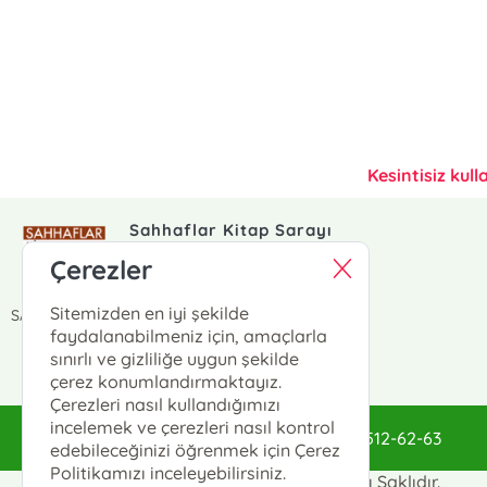
Kesintisiz kull
Sahhaflar Kitap Sarayı
/KurtubaKitap
Çerezler
KURTUBA KİTAP
Sitemizden en iyi şekilde
SAHHAFLAR ÇARŞISI NO:26 FATİH / İSTANBUL
faydalanabilmeniz için, amaçlarla
sınırlı ve gizliliğe uygun şekilde
çerez konumlandırmaktayız.
Çerezleri nasıl kullandığımızı
incelemek ve çerezleri nasıl kontrol
sahhaflar@sahhaflar.com
0(212)512-62-63
edebileceğinizi öğrenmek için Çerez
Politikamızı inceleyebilirsiniz.
Sahhaflar Kitap Sarayı © 2025 Tüm Hakları Saklıdır.