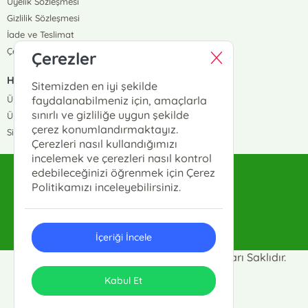
Üyelik Sözleşmesi
Gizlilik Sözleşmesi
İade ve Teslimat
Çerez Politikası
Çerezler
HIZLI ERİŞİM
Sitemizden en iyi şekilde
Üye Ol
faydalanabilmeniz için, amaçlarla
sınırlı ve gizliliğe uygun şekilde
Üye Giriş
çerez konumlandırmaktayız.
Sipariş Takip
Çerezleri nasıl kullandığımızı
incelemek ve çerezleri nasıl kontrol
edebileceğinizi öğrenmek için Çerez
sahhaflar@sahhaflar.com
Politikamızı inceleyebilirsiniz.
0(212)512-62-63
İçeriği İncele
Sahhaflar Kitap Sarayı © 2025 Tüm Hakları Saklıdır.
ONSO
Tasarım & Uygulama
Kabul Et