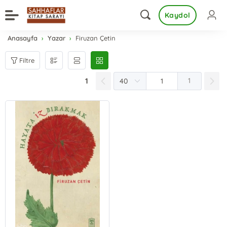
Kaydol
Anasayfa
Yazar
Firuzan Çetin
Filtre
1
1