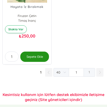
Hayata İz Bırakmak
Firuzan Çetin
Timaş İnanç
Stokta Var
250,00
₺
Sepete Ekle
1
1
Kesintisiz kullanım için lütfen destek ekibimizle iletişime
geçiniz (Site yöneticileri içindir)